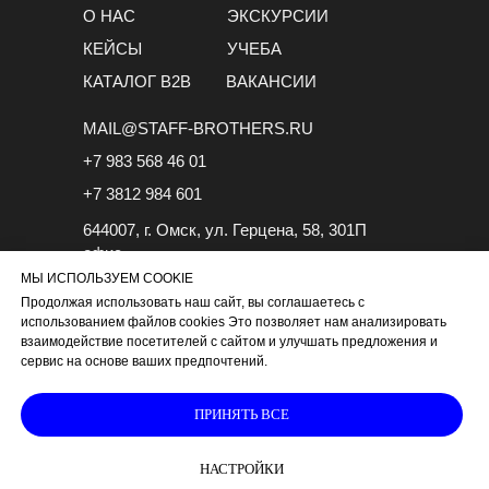
О НАС
ЭКСКУРСИИ
КЕЙСЫ
УЧЕБА
КАТАЛОГ B2B
ВАКАНСИИ
MAIL@STAFF-BROTHERS.RU
+7 983 568 46 01
+7 3812 984 601
644007, г. Омск, ул. Герцена, 58, 301П
офис
МЫ ИСПОЛЬЗУЕМ COOKIE
Продолжая использовать наш сайт, вы соглашаетесь с
использованием файлов cookies Это позволяет нам анализировать
взаимодействие посетителей с сайтом и улучшать предложения и
сервис на основе ваших предпочтений.
ИП Долганёва Анна Юрьевна
ИНН 550204679971
ОГРНИП 318554300018967
ПРИНЯТЬ ВСЕ
Политика конфиденциальности
Пользовательское соглашение
НАСТРОЙКИ